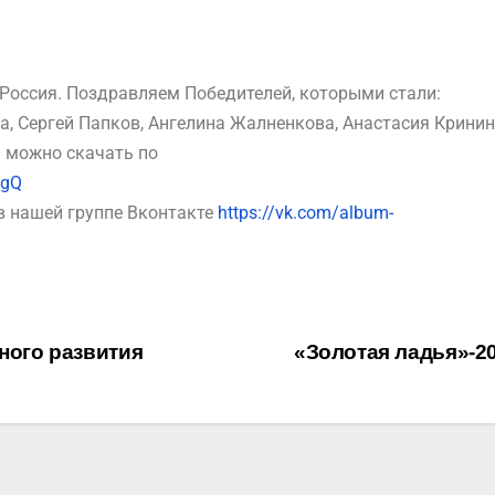
Россия. Поздравляем Победителей, которыми стали:
, Сергей Папков, Ангелина Жалненкова, Анастасия Кринин
 можно скачать по
5gQ
в нашей группе Вконтакте
https://vk.com/album-
ного развития
«Золотая ладья»-2
Независимая о
условий оказан
Центре культур