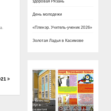
здоровая Рязань
День молодежи
«Пленэр. Учитель-ученик 2026»
а.
Золотая Ладья в Касимове
021
ценка качества
ия услуг в
Пожарная безопасность в МБУК
ного развития
«Центр культурного развития»
Антинар