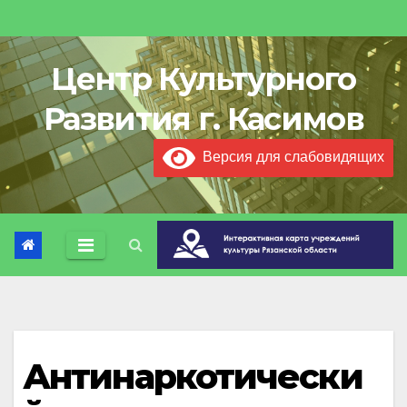
Перейти
к
содержимому
Центр Культурного
Развития г. Касимов
Версия для слабовидящих
Антинаркотически