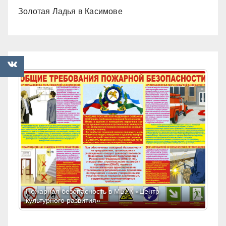
Золотая Ладья в Касимове
Пожарная безопасность в МБУК «Центр
культурного развития»
Ан